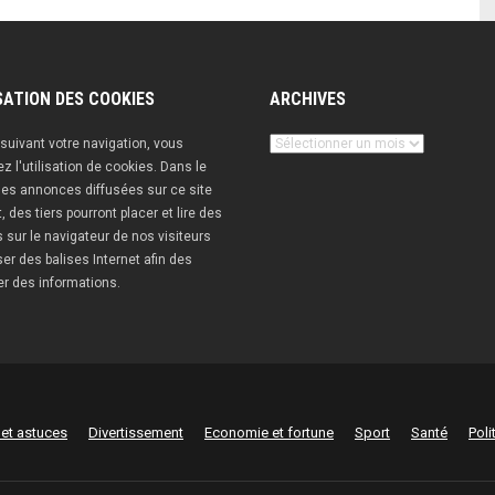
SATION DES COOKIES
ARCHIVES
Archives
suivant votre navigation, vous
z l'utilisation de cookies. Dans le
es annonces diffusées sur ce site
t, des tiers pourront placer et lire des
 sur le navigateur de nos visiteurs
iser des balises Internet afin des
er des informations.
 et astuces
Divertissement
Economie et fortune
Sport
Santé
Poli