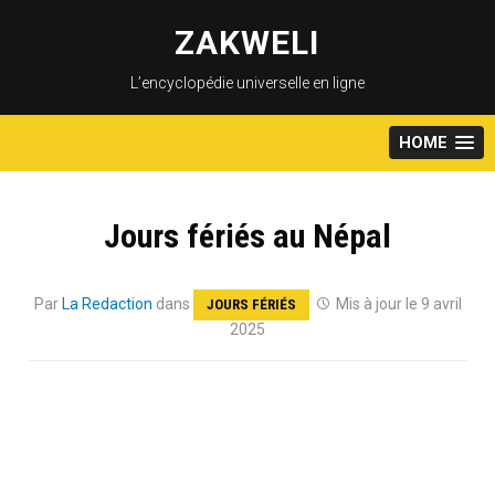
Skip
to
ZAKWELI
content
L’encyclopédie universelle en ligne
HOME
Jours fériés au Népal
Par
La Redaction
dans
Mis à jour le 9 avril
JOURS FÉRIÉS
2025