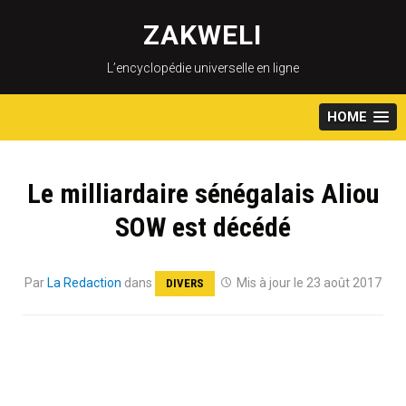
Skip
to
ZAKWELI
content
L’encyclopédie universelle en ligne
HOME
Le milliardaire sénégalais Aliou
SOW est décédé
Par
La Redaction
dans
Mis à jour le 23 août 2017
DIVERS