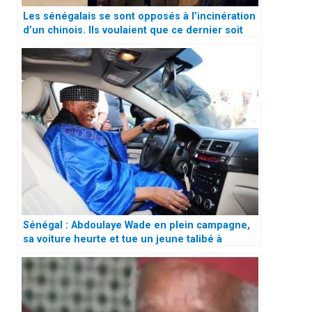
Les sénégalais se sont opposés à l’incinération
d’un chinois. Ils voulaient que ce dernier soit
enterré selon les rites musulmans
Sénégal : Abdoulaye Wade en plein campagne,
sa voiture heurte et tue un jeune talibé à
Richard Toll