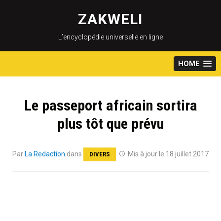
Skip
to
ZAKWELI
content
L’encyclopédie universelle en ligne
HOME
Le passeport africain sortira
plus tôt que prévu
Par
La Redaction
dans
Mis à jour le 18 juillet 2017
DIVERS