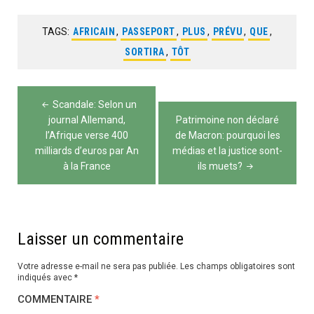
TAGS:
AFRICAIN
,
PASSEPORT
,
PLUS
,
PRÉVU
,
QUE
,
SORTIRA
,
TÔT
Navigation
Scandale: Selon un
de
journal Allemand,
Patrimoine non déclaré
l’Afrique verse 400
de Macron: pourquoi les
l’article
milliards d’euros par An
médias et la justice sont-
à la France
ils muets?
Laisser un commentaire
Votre adresse e-mail ne sera pas publiée.
Les champs obligatoires sont
indiqués avec
*
COMMENTAIRE
*