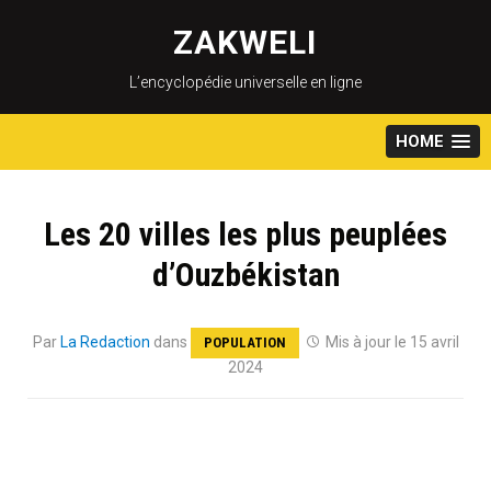
Skip
to
ZAKWELI
content
L’encyclopédie universelle en ligne
HOME
Les 20 villes les plus peuplées
d’Ouzbékistan
Par
La Redaction
dans
Mis à jour le 15 avril
POPULATION
2024