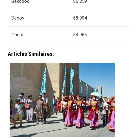
Bekobod
86 259
Denov
68 994
Chust
64 966
Articles Similaires: