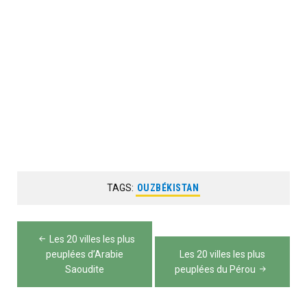
TAGS:
OUZBÉKISTAN
Navigation
Les 20 villes les plus
de
peuplées d’Arabie
Les 20 villes les plus
Saoudite
peuplées du Pérou
l’article