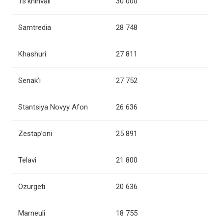
Ts’khinvali
30 000
Samtredia
28 748
Khashuri
27 811
Senak’i
27 752
Stantsiya Novyy Afon
26 636
Zestap’oni
25 891
Telavi
21 800
Ozurgeti
20 636
Marneuli
18 755