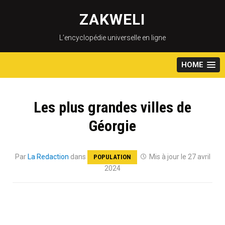
Skip
to
ZAKWELI
content
L’encyclopédie universelle en ligne
HOME
Les plus grandes villes de
Géorgie
Par
La Redaction
dans
Mis à jour le 27 avril
POPULATION
2024