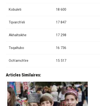
Kobuleti
18 600
Tqvarch’eli
17 847
Akhaltsikhe
17 298
Tsqaltubo
16 736
Och’amch’ire
15 517
Articles Similaires: