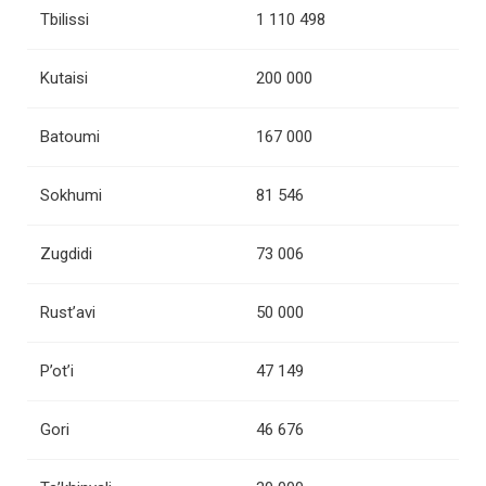
Tbilissi
1 110 498
Kutaisi
200 000
Batoumi
167 000
Sokhumi
81 546
Zugdidi
73 006
Rust’avi
50 000
P’ot’i
47 149
Gori
46 676