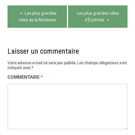
Navigation
Les plus grandes
Les plus grandes villes
de
villes de la Moldavie
d’Érythrée
l’article
Laisser un commentaire
Votre adresse e-mail ne sera pas publiée.
Les champs obligatoires sont
indiqués avec
*
COMMENTAIRE
*