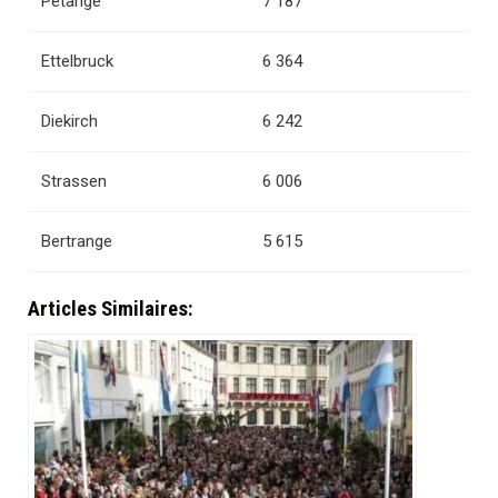
Pétange
7 187
Ettelbruck
6 364
Diekirch
6 242
Strassen
6 006
Bertrange
5 615
Articles Similaires: