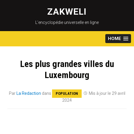
Skip
to
ZAKWELI
content
L’encyclopédie universelle en ligne
HOME
Les plus grandes villes du
Luxembourg
Par
La Redaction
dans
Mis à jour le 29 avril
POPULATION
2024