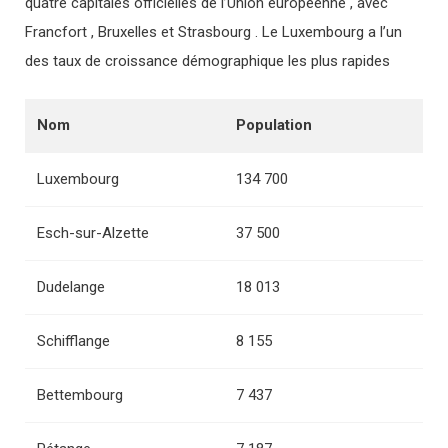
quatre capitales officielles de l’Union européenne , avec
Francfort , Bruxelles et Strasbourg . Le Luxembourg a l’un
des taux de croissance démographique les plus rapides
Nom
Population
Luxembourg
134 700
Esch-sur-Alzette
37 500
Dudelange
18 013
Schifflange
8 155
Bettembourg
7 437