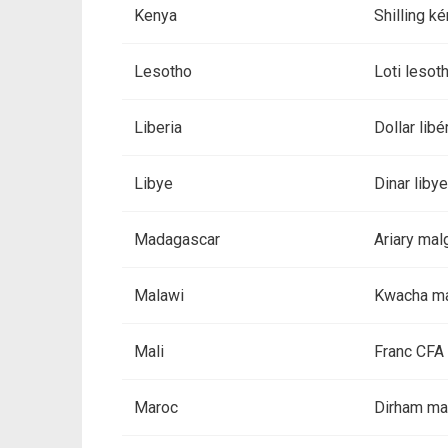
Kenya
Shilling k
Lesotho
Loti lesot
Liberia
Dollar libé
Libye
Dinar liby
Madagascar
Ariary mal
Malawi
Kwacha m
Mali
Franc CFA
Maroc
Dirham ma