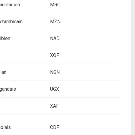
uritanien
MRO
ozambicain
MZN
ibien
NAD
XOF
rian
NGN
ugandais
UGX
XAF
olais
CDF