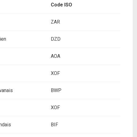
Code ISO
ZAR
ien
DZD
AOA
XOF
wanais
BWP
XOF
ndais
BIF