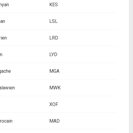
ényan
KES
han
LSL
rien
LRD
en
LYD
gache
MGA
alawien
MWK
XOF
rocain
MAD