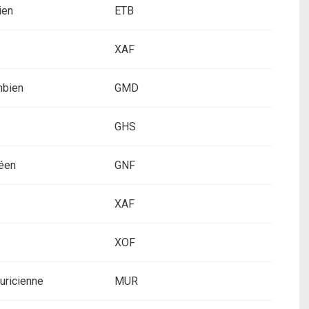
ien
ETB
XAF
mbien
GMD
GHS
néen
GNF
XAF
XOF
uricienne
MUR