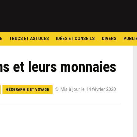
Skip
to
content
E
TRUCS ET ASTUCES
IDÉES ET CONSEILS
DIVERS
PUBLI
ns et leurs monnaies
Mis à jour le 14 février 2020
GÉOGRAPHIE ET VOYAGE