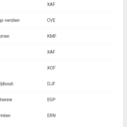
XAF
p-verdien
CVE
orien
KMF
XAF
XOF
jibouti
DJF
tienne
EGP
hréen
ERN