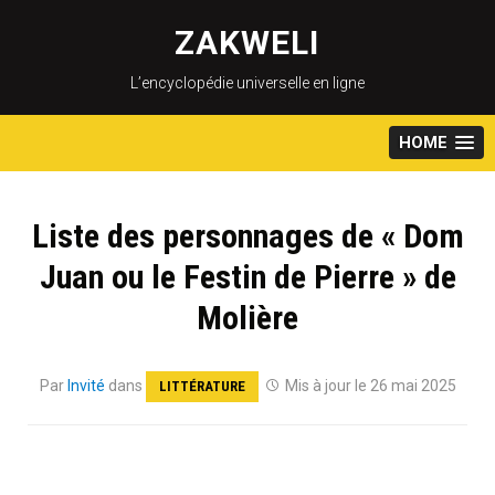
Skip
to
ZAKWELI
content
L’encyclopédie universelle en ligne
HOME
Liste des personnages de « Dom
Juan ou le Festin de Pierre » de
Molière
Par
Invité
dans
Mis à jour le 26 mai 2025
LITTÉRATURE