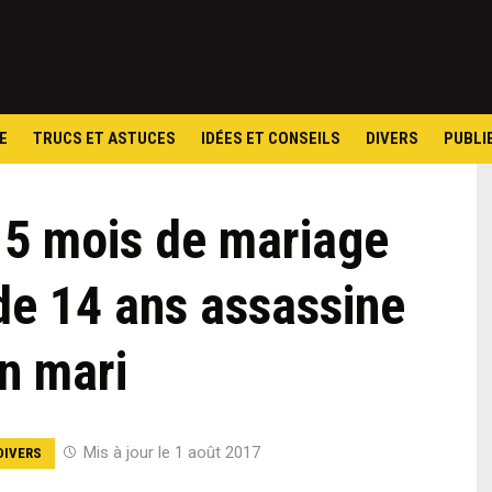
Skip
to
content
E
TRUCS ET ASTUCES
IDÉES ET CONSEILS
DIVERS
PUBLI
s 5 mois de mariage
 de 14 ans assassine
n mari
Mis à jour le 1 août 2017
DIVERS