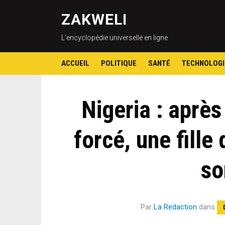
ZAKWELI
L’encyclopédie universelle en ligne
ACCUEIL
POLITIQUE
SANTÉ
TECHNOLOGI
Nigeria : aprè
forcé, une fille
so
Par
La Redaction
dans