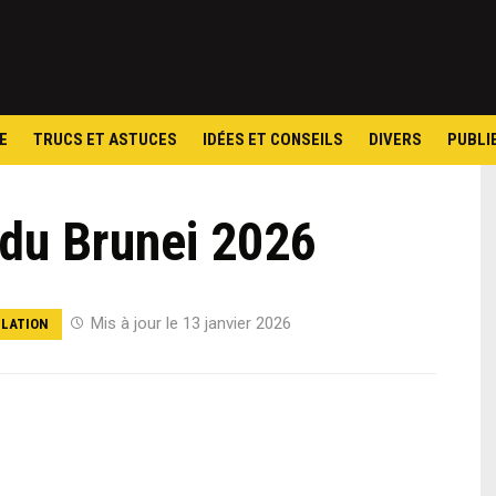
Skip
to
content
E
TRUCS ET ASTUCES
IDÉES ET CONSEILS
DIVERS
PUBLI
 du Brunei 2026
Mis à jour le 13 janvier 2026
LATION