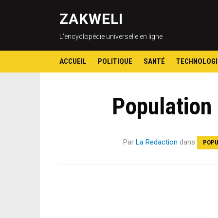
ZAKWELI
L’encyclopédie universelle en ligne
ACCUEIL
POLITIQUE
SANTÉ
TECHNOLOGI
Population
Par
La Redaction
dans
POPU