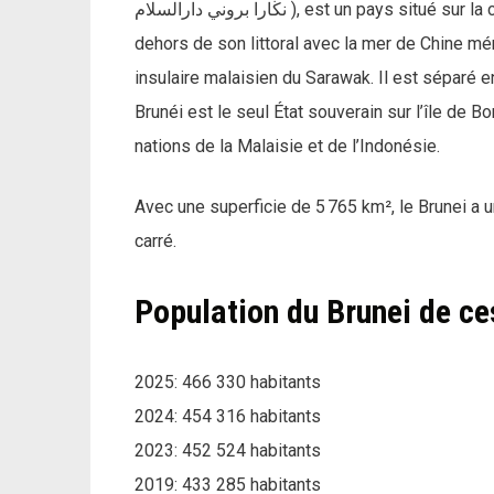
نڬارا بروني دارالسلام ), est un pays situé sur la côte nord de l’île de Bornéo en Asie du Sud-Est. En
dehors de son littoral avec la mer de Chine mé
insulaire malaisien du Sarawak. Il est séparé 
Brunéi est le seul État souverain sur l’île de Bor
nations de la Malaisie et de l’Indonésie.
Avec une superficie de 5 765 km², le Brunei a 
carré.
Population du Brunei de ce
2025: 466 330 habitants
2024: 454 316 habitants
2023: 452 524 habitants
2019: 433 285 habitants