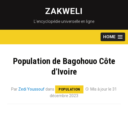
Skip
to
ZAKWELI
content
L’encyclopédie universelle en ligne
HOME
Population de Bagohouo Côte
d’Ivoire
Par
Zedi Youssouf
dans
Mis à jour le 31
POPULATION
décembre 2023