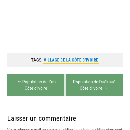
TAGS:
VILLAGE DE LA CÔTE D'IVOIRE
Navigation
Population de Zou
Population de Duékoué
de
Côte d’Ivoire
Côte d’Ivoire
l’article
Laisser un commentaire
Votre adresse e-mail ne sera pas publiée.
Les champs obligatoires sont