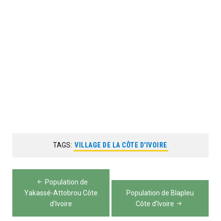
TAGS:
VILLAGE DE LA CÔTE D'IVOIRE
Navigation
Population de
de
Yakassé-Attobrou Côte
Population de Blapleu
d’Ivoire
Côte d’Ivoire
l’article