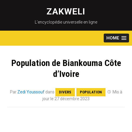
Skip
to
ZAKWELI
content
L’encyclopédie universelle en ligne
HOME
Population de Biankouma Côte
d’Ivoire
Par
Zedi Youssouf
dans
Mis à
DIVERS
POPULATION
jour le 27 décembre 2023