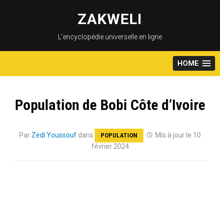
Skip
to
ZAKWELI
content
L’encyclopédie universelle en ligne
HOME
Population de Bobi Côte d’Ivoire
Par
Zedi Youssouf
dans
Mis à jour le 10
POPULATION
février 2024