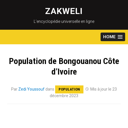
Skip
to
ZAKWELI
content
L’encyclopédie universelle en ligne
HOME
Population de Bongouanou Côte
d’Ivoire
Par
Zedi Youssouf
dans
Mis à jour le 23
POPULATION
décembre 2023