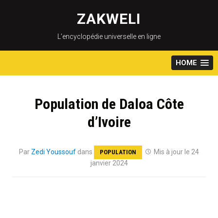
Skip
to
ZAKWELI
content
L’encyclopédie universelle en ligne
HOME
Population de Daloa Côte
d’Ivoire
Par
Zedi Youssouf
dans
Mis à jour le 24
POPULATION
janvier 2024