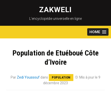
Skip
to
ZAKWELI
content
L’encyclopédie universelle en ligne
HOME
Population de Etuéboué Côte
d’Ivoire
Par
Zedi Youssouf
dans
Mis à jour le 9
POPULATION
décembre 2023