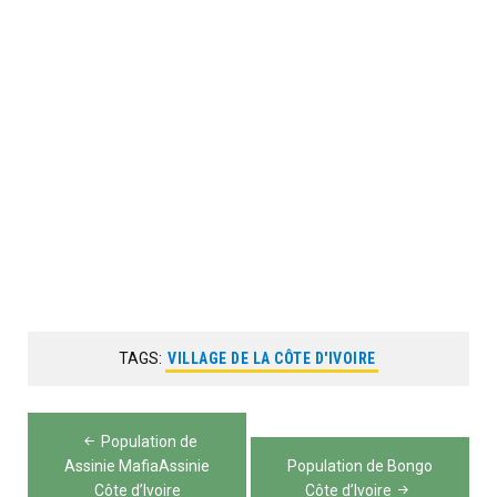
TAGS:
VILLAGE DE LA CÔTE D'IVOIRE
Navigation
Population de
de
Assinie MafiaAssinie
Population de Bongo
Côte d’Ivoire
Côte d’Ivoire