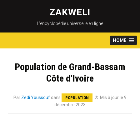
Skip
to
ZAKWELI
content
L’encyclopédie universelle en ligne
HOME
Population de Grand-Bassam
Côte d’Ivoire
Par
Zedi Youssouf
dans
Mis à jour le 9
POPULATION
décembre 2023