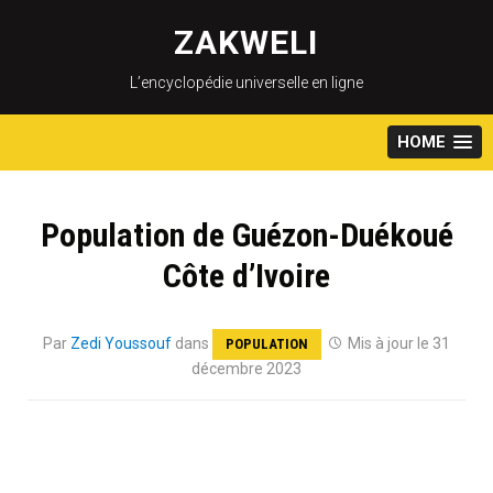
Skip
to
ZAKWELI
content
L’encyclopédie universelle en ligne
HOME
Population de Guézon-Duékoué
Côte d’Ivoire
Par
Zedi Youssouf
dans
Mis à jour le 31
POPULATION
décembre 2023