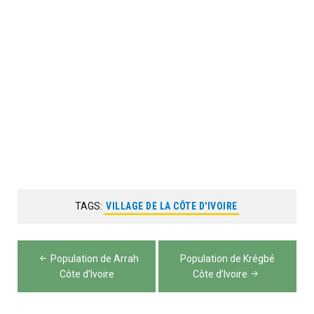
TAGS:
VILLAGE DE LA CÔTE D'IVOIRE
Navigation
Population de Arrah
Population de Krégbé
de
Côte d’Ivoire
Côte d’Ivoire
l’article