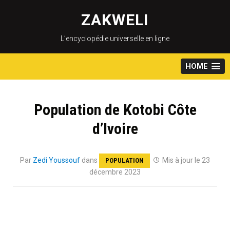
Skip
to
ZAKWELI
content
L’encyclopédie universelle en ligne
HOME
Population de Kotobi Côte
d’Ivoire
Par
Zedi Youssouf
dans
Mis à jour le 23
POPULATION
décembre 2023