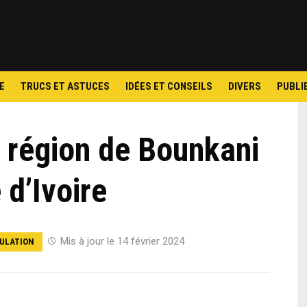
Skip
to
content
E
TRUCS ET ASTUCES
IDÉES ET CONSEILS
DIVERS
PUBLI
a région de Bounkani
 d’Ivoire
Mis à jour le 14 février 2024
ULATION