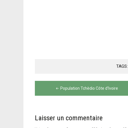
TAGS
Navigation
Population Tchèdio Côte d’Ivoire
de
l’article
Laisser un commentaire