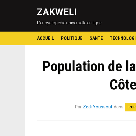
ZAKWELI
L’encyclopédie universelle en ligne
ACCUEIL
POLITIQUE
SANTÉ
TECHNOLOGI
Population de l
Côte
Par
Zedi Youssouf
dans
POP