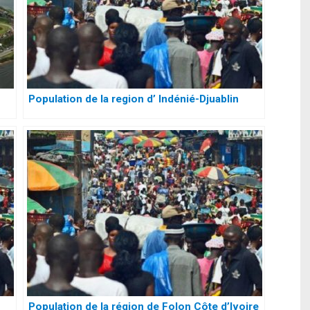
Population de la region d’ Indénié-Djuablin
Population de la région de Folon Côte d’Ivoire