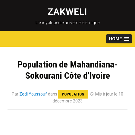
Skip
to
ZAKWELI
content
L’encyclopédie universelle en ligne
HOME
Population de Mahandiana-
Sokourani Côte d’Ivoire
Par
Zedi Youssouf
dans
Mis à jour le 10
POPULATION
décembre 2023