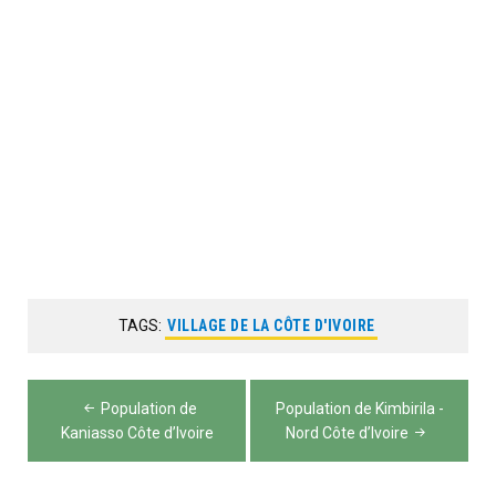
TAGS:
VILLAGE DE LA CÔTE D'IVOIRE
Navigation
Population de
Population de Kimbirila -
de
Kaniasso Côte d’Ivoire
Nord Côte d’Ivoire
l’article