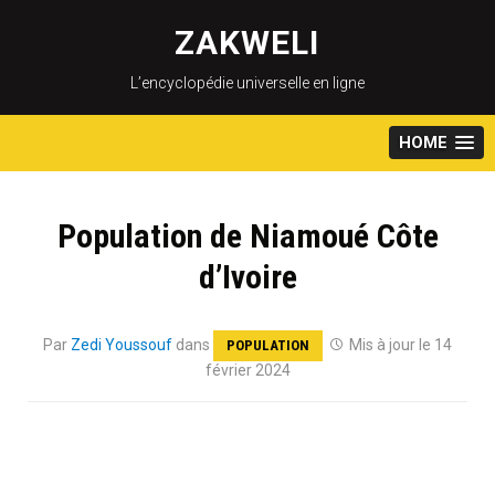
Skip
to
ZAKWELI
content
L’encyclopédie universelle en ligne
HOME
Population de Niamoué Côte
d’Ivoire
Par
Zedi Youssouf
dans
Mis à jour le 14
POPULATION
février 2024