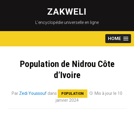
Skip
to
ZAKWELI
content
L’encyclopédie universelle en ligne
HOME
Population de Nidrou Côte
d’Ivoire
Par
Zedi Youssouf
dans
Mis à jour le 10
POPULATION
janvier 2024