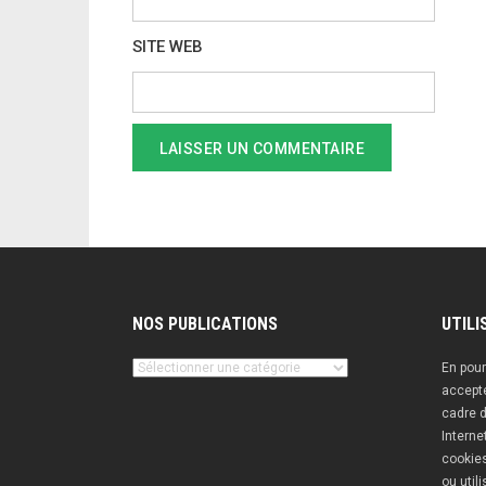
SITE WEB
NOS PUBLICATIONS
UTILI
Nos
En pour
publications
accepte
cadre d
Interne
cookies
ou util