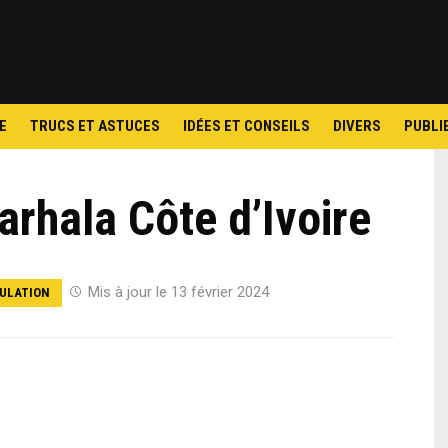
Skip
to
content
E
TRUCS ET ASTUCES
IDÉES ET CONSEILS
DIVERS
PUBLI
arhala Côte d’Ivoire
Mis à jour le 13 février 2024
ULATION