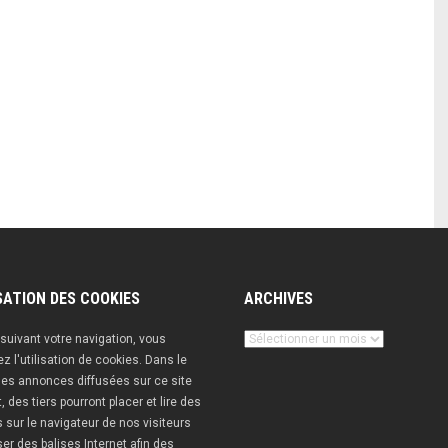
SATION DES COOKIES
ARCHIVES
Archives
suivant votre navigation, vous
z l'utilisation de cookies. Dans le
es annonces diffusées sur ce site
t, des tiers pourront placer et lire des
 sur le navigateur de nos visiteurs
iser des balises Internet afin des