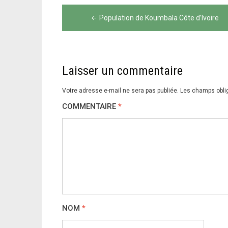
Navigation
Population de Koumbala Côte d’Ivoire
de
l’article
Laisser un commentaire
Votre adresse e-mail ne sera pas publiée.
Les champs obli
COMMENTAIRE
*
NOM
*