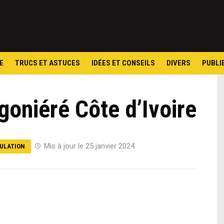
Skip
to
content
E
TRUCS ET ASTUCES
IDÉES ET CONSEILS
DIVERS
PUBLI
goniéré Côte d’Ivoire
Mis à jour le 25 janvier 2024
ULATION