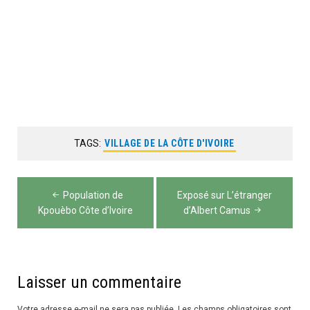
TAGS:
VILLAGE DE LA CÔTE D'IVOIRE
Navigation
Population de
Exposé sur L’étranger
de
Kpouèbo Côte d’Ivoire
d’Albert Camus
l’article
Laisser un commentaire
Votre adresse e-mail ne sera pas publiée.
Les champs obligatoires sont