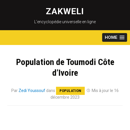
Skip
to
ZAKWELI
content
L’encyclopédie universelle en ligne
HOME
Population de Toumodi Côte
d’Ivoire
Par
Zedi Youssouf
dans
Mis à jour le 16
POPULATION
décembre 2023