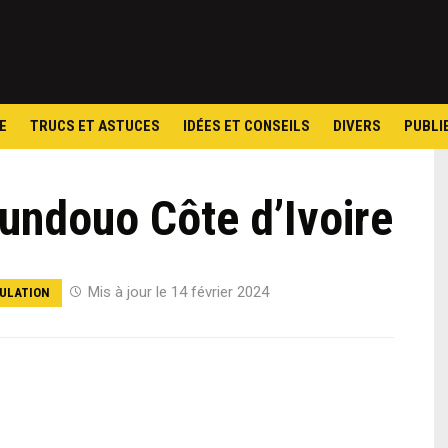
Skip
to
content
E
TRUCS ET ASTUCES
IDÉES ET CONSEILS
DIVERS
PUBLI
undouo Côte d’Ivoire
Mis à jour le 14 février 2024
ULATION