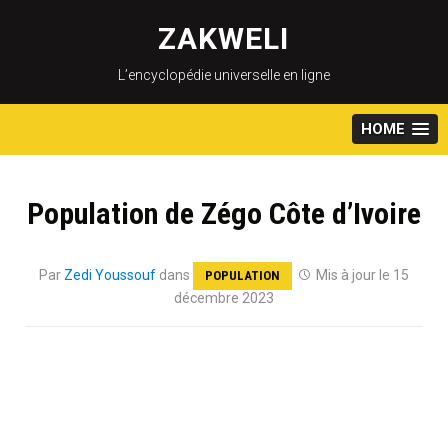
Skip
to
ZAKWELI
content
L’encyclopédie universelle en ligne
HOME
Population de Zégo Côte d’Ivoire
Par
Zedi Youssouf
dans
Mis à jour le 15
POPULATION
décembre 2023