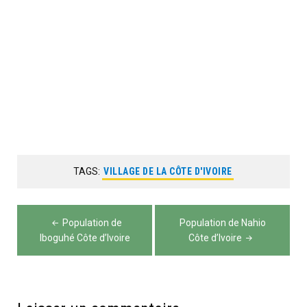
TAGS:
VILLAGE DE LA CÔTE D'IVOIRE
Navigation
Population de
Population de Nahio
de
Iboguhé Côte d’Ivoire
Côte d’Ivoire
l’article