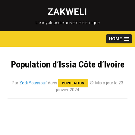
Skip
to
ZAKWELI
content
L’encyclopédie universelle en ligne
HOME
Population d’Issia Côte d’Ivoire
Par
Zedi Youssouf
dans
Mis à jour le 23
POPULATION
janvier 2024