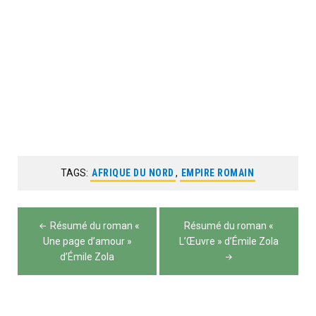
TAGS:
AFRIQUE DU NORD
,
EMPIRE ROMAIN
Navigation
Résumé du roman «
Résumé du roman «
de
Une page d’amour »
L’Œuvre » d’Émile Zola
d’Émile Zola
l’article