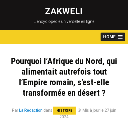
Skip
to
ZAKWELI
content
L’encyclopédie universelle en ligne
HOME
Pourquoi l’Afrique du Nord, qui
alimentait autrefois tout
l’Empire romain, s’est-elle
transformée en désert ?
Par
La Redaction
dans
Mis à jour le 27 juin
HISTOIRE
2024