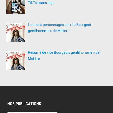
TikTok sans logo
Liste des personnages de « Le Bourgeois
gentilhomme » de Molière
Résumé de « Le Bourgeois gentilhomme » de
Molière
NOS PUBLICATIONS