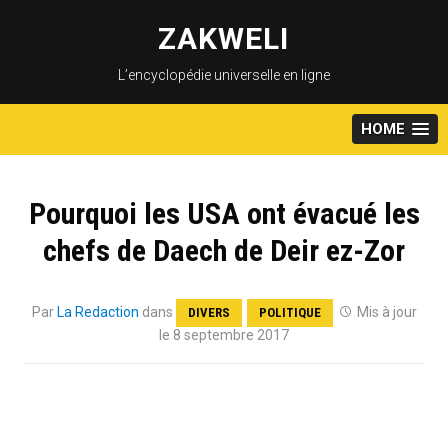
Skip
to
ZAKWELI
content
L’encyclopédie universelle en ligne
HOME
Pourquoi les USA ont évacué les
chefs de Daech de Deir ez-Zor
Par
La Redaction
dans
Mis à jour
DIVERS
POLITIQUE
le 8 septembre 2017