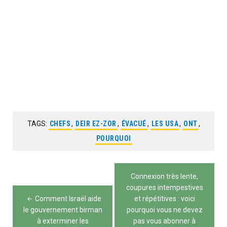
TAGS:
CHEFS
,
DEIR EZ-ZOR
,
ÉVACUÉ
,
LES USA
,
ONT
,
POURQUOI
Navigation
Connexion très lente,
de
coupures intempestives
Comment Israël aide
et répétitives : voici
l’article
le gouvernement birman
pourquoi vous ne devez
à exterminer les
pas vous abonner à