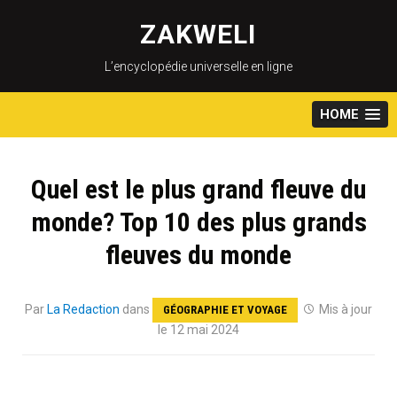
Skip
to
ZAKWELI
content
L’encyclopédie universelle en ligne
HOME
Quel est le plus grand fleuve du
monde? Top 10 des plus grands
fleuves du monde
Par
La Redaction
dans
Mis à jour
GÉOGRAPHIE ET VOYAGE
le 12 mai 2024