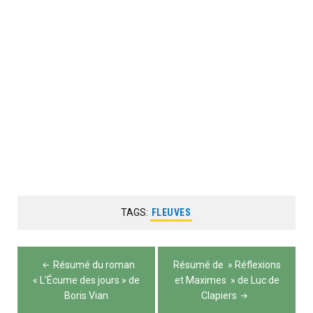
TAGS:
FLEUVES
Navigation
Résumé du roman
Résumé de » Réflexions
de
« L’Écume des jours » de
et Maximes » de Luc de
Boris Vian
Clapiers