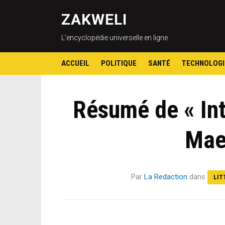
ZAKWELI
L’encyclopédie universelle en ligne
ACCUEIL
POLITIQUE
SANTÉ
TECHNOLOGI
Résumé de « Int
Mae
Par
La Redaction
dans
LIT