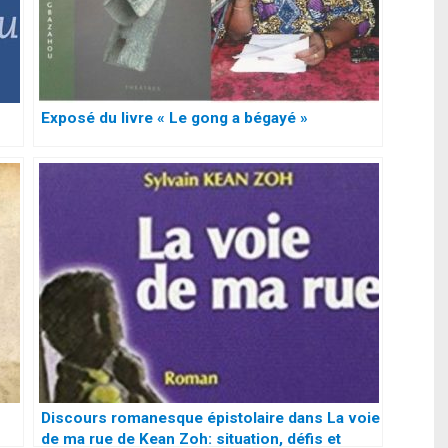
Exposé du livre « Le gong a bégayé »
Discours romanesque épistolaire dans La voie
de ma rue de Kean Zoh: situation, défis et