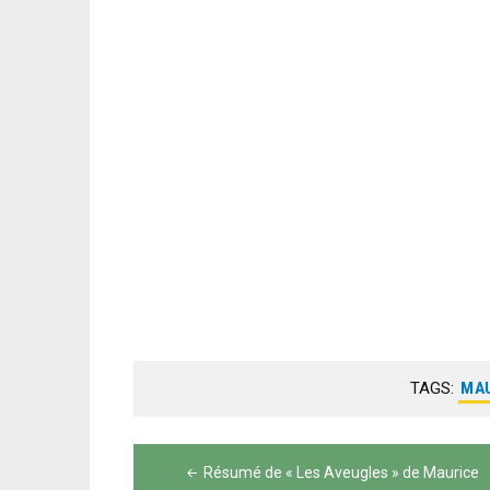
TAGS:
MAU
Navigation
Résumé de « Les Aveugles » de Maurice