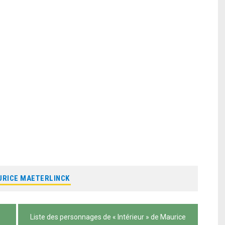
devenir juridiques des enfants de la rue
RICE MAETERLINCK
Liste des personnages de « Intérieur » de Maurice