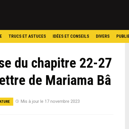
Skip
to
content
E
TRUCS ET ASTUCES
IDÉES ET CONSEILS
DIVERS
PUBLI
se du chapitre 22-27
lettre de Mariama Bâ
Mis à jour le 17 novembre 2023
ATURE