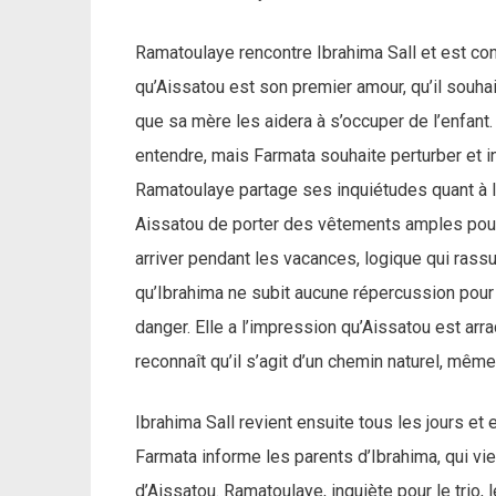
Ramatoulaye rencontre Ibrahima Sall et est cont
qu’Aissatou est son premier amour, qu’il souhai
que sa mère les aidera à s’occuper de l’enfan
entendre, mais Farmata souhaite perturber et int
Ramatoulaye partage ses inquiétudes quant à l’
Aissatou de porter des vêtements amples pour l
arriver pendant les vacances, logique qui rass
qu’Ibrahima ne subit aucune répercussion pour
danger. Elle a l’impression qu’Aissatou est arr
reconnaît qu’il s’agit d’un chemin naturel, même s
Ibrahima Sall revient ensuite tous les jours et 
Farmata informe les parents d’Ibrahima, qui vi
d’Aissatou. Ramatoulaye, inquiète pour le trio, 