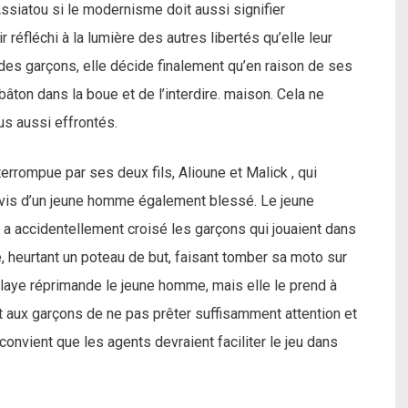
 Assiatou si le modernisme doit aussi signifier
éfléchi à la lumière des autres libertés qu’elle leur
des garçons, elle décide finalement qu’en raison de ses
bâton dans la boue et de l’interdire. maison. Cela ne
us aussi effrontés.
terrompue par ses deux fils, Alioune et Malick , qui
ivis d’un jeune homme également blessé. Le jeune
 a accidentellement croisé les garçons qui jouaient dans
ite, heurtant un poteau de but, faisant tomber sa moto sur
laye réprimande le jeune homme, mais elle le prend à
ôt aux garçons de ne pas prêter suffisamment attention et
onvient que les agents devraient faciliter le jeu dans