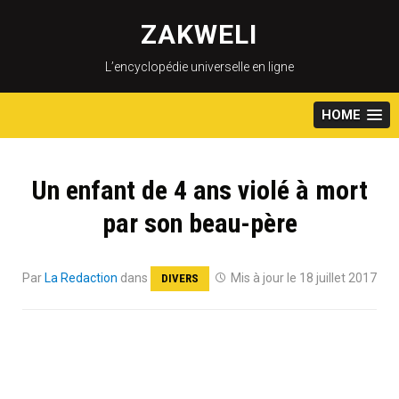
Skip
to
ZAKWELI
content
L’encyclopédie universelle en ligne
HOME
Un enfant de 4 ans violé à mort
par son beau-père
Par
La Redaction
dans
Mis à jour le 18 juillet 2017
DIVERS