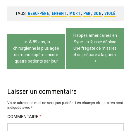
TAGS:
BEAU-PÈRE
,
ENFANT
,
MORT
,
PAR
,
SON
,
VIOLÉ
Navigation
Frappes américaines en
de
À 89 ans, la
Syrie : la Russie déploie
chirurgienne la plus âgée
une frégate de missiles
l’article
du monde opère encore
et se prépare à la guerre
quatre patients par jour
Laisser un commentaire
Votre adresse e-mail ne sera pas publiée.
Les champs obligatoires sont
indiqués avec
*
COMMENTAIRE
*