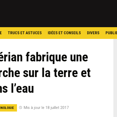
Skip
to
content
E
TRUCS ET ASTUCES
IDÉES ET CONSEILS
DIVERS
PUBLI
érian fabrique une
che sur la terre et
s l’eau
Mis à jour le 18 juillet 2017
NOLOGIE