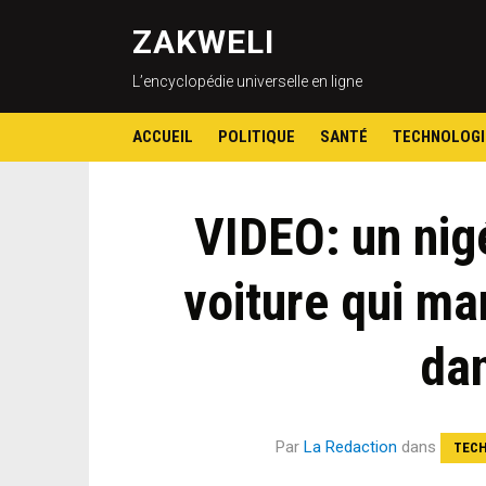
ZAKWELI
L’encyclopédie universelle en ligne
ACCUEIL
POLITIQUE
SANTÉ
TECHNOLOGI
VIDEO: un nig
voiture qui mar
dan
Par
La Redaction
dans
TECH