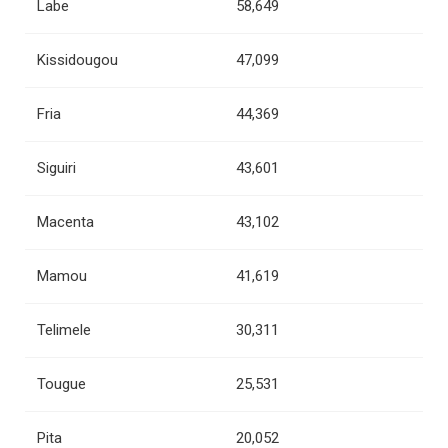
Labe
58,649
Kissidougou
47,099
Fria
44,369
Siguiri
43,601
Macenta
43,102
Mamou
41,619
Telimele
30,311
Tougue
25,531
Pita
20,052