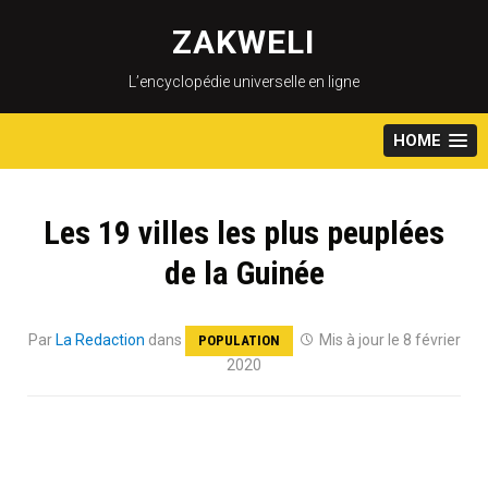
Skip
to
ZAKWELI
content
L’encyclopédie universelle en ligne
HOME
Les 19 villes les plus peuplées
de la Guinée
Par
La Redaction
dans
Mis à jour le 8 février
POPULATION
2020