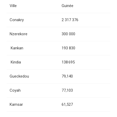
Ville
Guinée
Conakry
2 317 376
Nzerekore
300 000
Kankan
193 830
Kindia
138 695
Gueckedou
79,140
Coyah
77,103
Kamsar
61,527