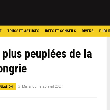
Skip
to
content
E
TRUCS ET ASTUCES
IDÉES ET CONSEILS
DIVERS
PUBLI
s plus peuplées de la
ongrie
Mis à jour le 25 avril 2024
ULATION