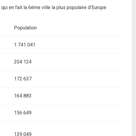
i en fait la 6ème ville la plus populaire d’Europe.
Population
1 741 041
204 124
172 637
164 883
156 649
139 049