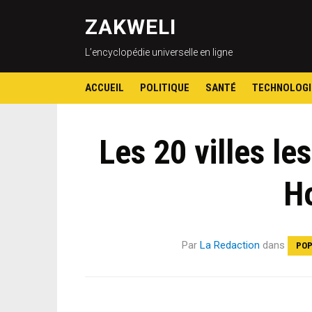
ZAKWELI
L’encyclopédie universelle en ligne
ACCUEIL
POLITIQUE
SANTÉ
TECHNOLOGI
Les 20 villes le
H
Par
La Redaction
dans
POP