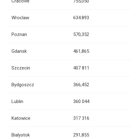
Cracovie
755,050
Wroclaw
634.893
Poznan
570,352
Gdansk
461,865
Szczecin
407 811
Bydgoszcz
366,452
Lublin
360 044
Katowice
317 316
Bialystok
291,855