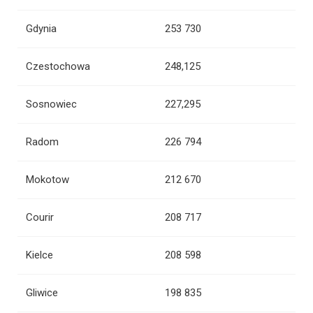
Gdynia
253 730
Czestochowa
248,125
Sosnowiec
227,295
Radom
226 794
Mokotow
212 670
Courir
208 717
Kielce
208 598
Gliwice
198 835