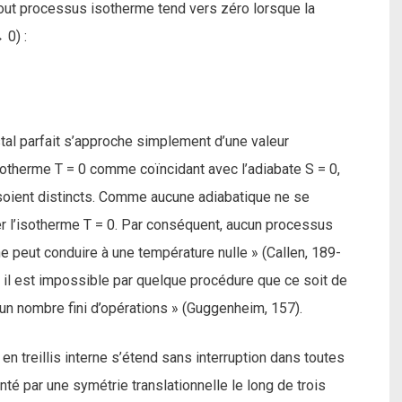
tout processus isotherme tend vers zéro lorsque la
 0) :
stal parfait s’approche simplement d’une valeur
isotherme T = 0 comme coïncidant avec l’adiabate S = 0,
soient distincts. Comme aucune adiabatique ne se
er l’isotherme T = 0. Par conséquent, aucun processus
ne peut conduire à une température nulle » (Callen, 189-
« il est impossible par quelque procédure que ce soit de
un nombre fini d’opérations » (Guggenheim, 157).
e en treillis interne s’étend sans interruption dans toutes
enté par une symétrie translationnelle le long de trois