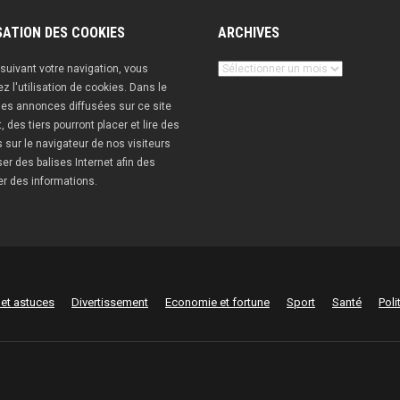
SATION DES COOKIES
ARCHIVES
Archives
suivant votre navigation, vous
z l'utilisation de cookies. Dans le
es annonces diffusées sur ce site
t, des tiers pourront placer et lire des
 sur le navigateur de nos visiteurs
iser des balises Internet afin des
er des informations.
 et astuces
Divertissement
Economie et fortune
Sport
Santé
Poli