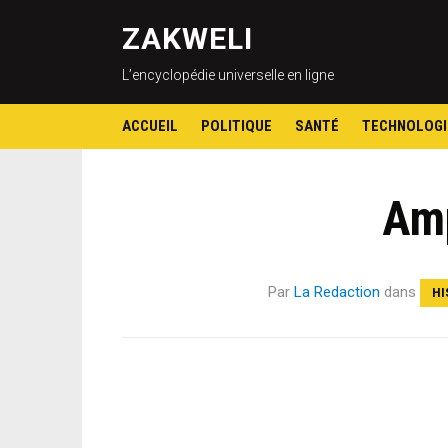
ZAKWELI
L’encyclopédie universelle en ligne
ACCUEIL
POLITIQUE
SANTÉ
TECHNOLOGI
Amp
Par
La Redaction
dans
HI