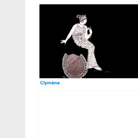
Clymène