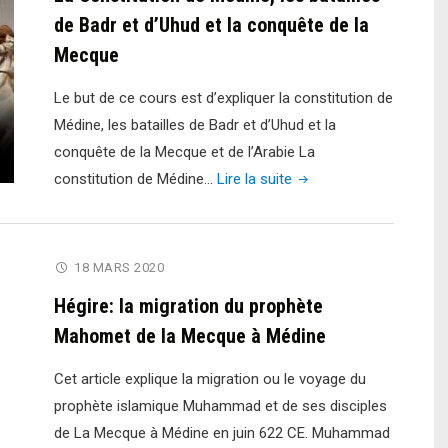
de Badr et d’Uhud et la conquête de la
Mecque
Le but de ce cours est d’expliquer la constitution de
Médine, les batailles de Badr et d’Uhud et la
conquête de la Mecque et de l’Arabie La
"La
constitution de Médine…
Lire la suite
Constitution
de
Médine,
18 MARS 2020
les
Hégire: la migration du prophète
batailles
Mahomet de la Mecque à Médine
de
Badr
Cet article explique la migration ou le voyage du
et
prophète islamique Muhammad et de ses disciples
d’Uhud
de La Mecque à Médine en juin 622 CE. Muhammad