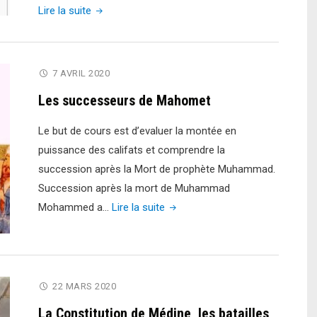
"Expansion
Lire la suite
territoriale
du
Califat
7 AVRIL 2020
islamique
Les successeurs de Mahomet
sous
les
Le but de cours est d’evaluer la montée en
omeyyades"
puissance des califats et comprendre la
succession après la Mort de prophète Muhammad.
Succession après la mort de Muhammad
"Les
Mohammed a…
Lire la suite
successeurs
de
Mahomet"
22 MARS 2020
La Constitution de Médine, les batailles