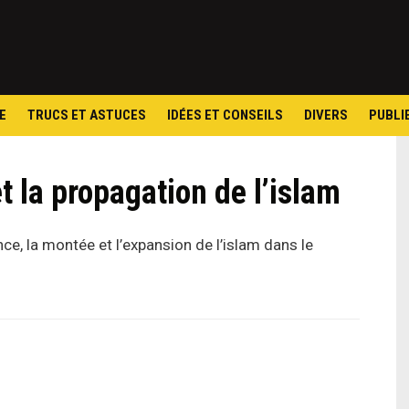
Skip
to
content
E
TRUCS ET ASTUCES
IDÉES ET CONSEILS
DIVERS
PUBLI
t la propagation de l’islam
nce, la montée et l’expansion de l’islam dans le