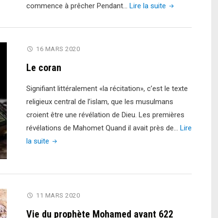
et
"Hégire:
commence à prêcher Pendant…
Lire la suite
la
la
conquête
migration
de
du
16 MARS 2020
la
prophète
Mecque"
Le coran
Mahomet
de
Signifiant littéralement «la récitation», c’est le texte
la
religieux central de l’islam, que les musulmans
Mecque
croient être une révélation de Dieu. Les premières
à
révélations de Mahomet Quand il avait près de…
Lire
Médine"
"Le
la suite
coran"
11 MARS 2020
Vie du prophète Mohamed avant 622