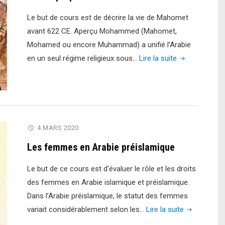
Le but de cours est de décrire la vie de Mahomet
avant 622 CE. Aperçu Mohammed (Mahomet,
Mohamed ou encore Muhammad) a unifié l’Arabie
"Vie
en un seul régime religieux sous…
Lire la suite
du
prophète
Mohamed
avant
622"
4 MARS 2020
Les femmes en Arabie préislamique
Le but de ce cours est d’évaluer le rôle et les droits
des femmes en Arabie islamique et préislamique.
Dans l’Arabie préislamique, le statut des femmes
"Les
variait considérablement selon les…
Lire la suite
femmes