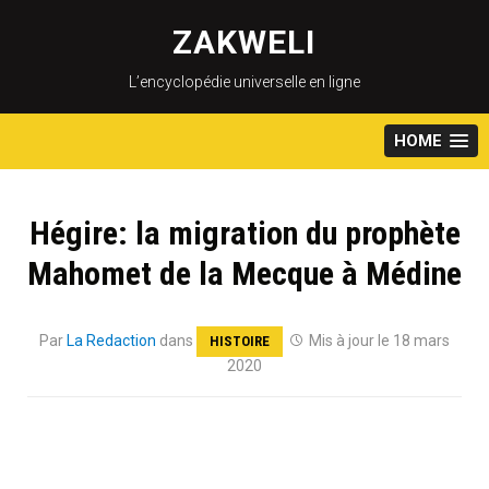
Skip
to
ZAKWELI
content
L’encyclopédie universelle en ligne
HOME
Hégire: la migration du prophète
Mahomet de la Mecque à Médine
Par
La Redaction
dans
Mis à jour le 18 mars
HISTOIRE
2020