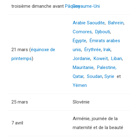
troisième dimanche avant
Pâques
Royaume-Uni
Arabie Saoudite
,
Bahreïn
,
Comores
,
Djibouti
,
Égypte
,
Émirats arabes
21 mars (
équinoxe de
unis
,
Érythrée
,
Irak
,
printemps
)
Jordanie
,
Koweït
,
Liban
,
Mauritanie
,
Palestine,
Qatar
,
Soudan
,
Syrie
et
Yémen
25 mars
Slovénie
Arménie, journée de la
7 avril
maternité et de la beauté