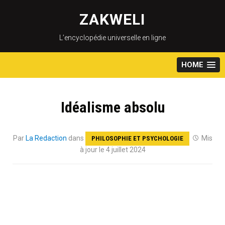
Skip
to
ZAKWELI
content
L’encyclopédie universelle en ligne
HOME
Idéalisme absolu
Par
La Redaction
dans
Mis
PHILOSOPHIE ET PSYCHOLOGIE
à jour le 4 juillet 2024