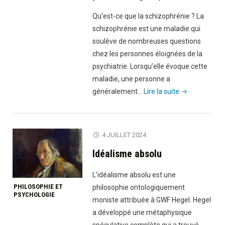
Qu’est-ce que la schizophrénie ? La
schizophrénie est une maladie qui
soulève de nombreuses questions
chez les personnes éloignées de la
psychiatrie. Lorsqu’elle évoque cette
maladie, une personne a
"Schizophréni
généralement…
Lire la suite
et
psychose
:
4 JUILLET 2024
comprendre
Idéalisme absolu
les
diagnostics
L’idéalisme absolu est une
complexes
PHILOSOPHIE ET
philosophie ontologiquement
(Causes
PSYCHOLOGIE
moniste attribuée à GWF Hegel. Hegel
et
a développé une métaphysique
premiers