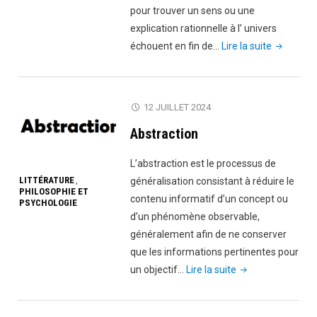
pour trouver un sens ou une
explication rationnelle à l’ univers
"La
échouent en fin de…
Lire la suite
philosoph
de
l’absurde"
12 JUILLET 2024
Abstraction
L’abstraction est le processus de
LITTÉRATURE
généralisation consistant à réduire le
,
PHILOSOPHIE ET
contenu informatif d’un concept ou
PSYCHOLOGIE
d’un phénomène observable,
généralement afin de ne conserver
que les informations pertinentes pour
"Abstraction"
un objectif…
Lire la suite