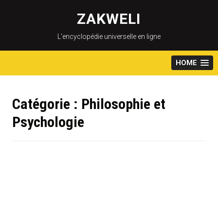
Skip
to
ZAKWELI
content
L’encyclopédie universelle en ligne
HOME
Catégorie :
Philosophie et
Psychologie