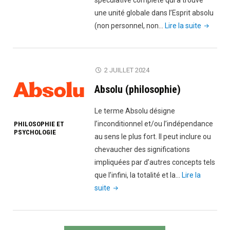
spéculative complète qui a trouvé
signes)"
une unité globale dans l’Esprit absolu
"Idéalis
(non personnel, non…
Lire la suite
absolu"
2 JUILLET 2024
Absolu (philosophie)
Le terme Absolu désigne
l’inconditionnel et/ou l’indépendance
PHILOSOPHIE ET
PSYCHOLOGIE
au sens le plus fort. Il peut inclure ou
chevaucher des significations
impliquées par d’autres concepts tels
que l’infini, la totalité et la…
Lire la
"Absolu
suite
(philosophie)"