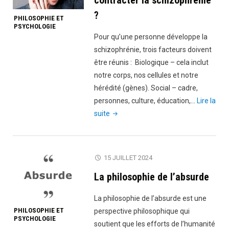
contracter la schizophrénie
?
PHILOSOPHIE ET
PSYCHOLOGIE
Pour qu’une personne développe la
schizophrénie, trois facteurs doivent
être réunis : Biologique – cela inclut
notre corps, nos cellules et notre
hérédité (gènes). Social – cadre,
personnes, culture, éducation,…
Lire la
"Comment
suite
peut-
on
contracter
15 JUILLET 2024
la
La philosophie de l’absurde
schizophrénie
?"
La philosophie de l’absurde est une
PHILOSOPHIE ET
perspective philosophique qui
PSYCHOLOGIE
soutient que les efforts de l’humanité