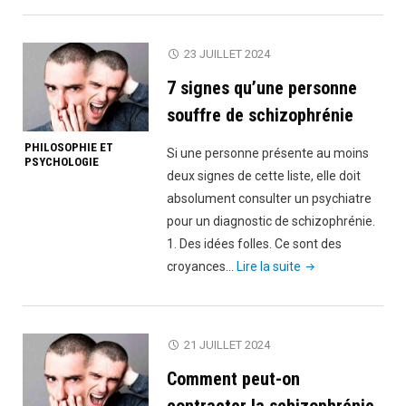
« Testament »
de
23 JUILLET 2024
Jean
7 signes qu’une personne
Meslier"
souffre de schizophrénie
PHILOSOPHIE ET
Si une personne présente au moins
PSYCHOLOGIE
deux signes de cette liste, elle doit
absolument consulter un psychiatre
pour un diagnostic de schizophrénie.
1. Des idées folles. Ce sont des
"7
croyances…
Lire la suite
signes
qu’une
personne
21 JUILLET 2024
souffre
Comment peut-on
de
schizophrénie"