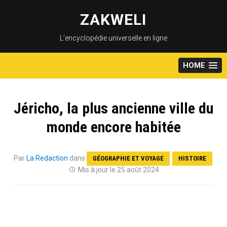
Skip
to
ZAKWELI
content
L’encyclopédie universelle en ligne
HOME
Jéricho, la plus ancienne ville du
monde encore habitée
Par
La Redaction
dans
GÉOGRAPHIE ET VOYAGE
HISTOIRE
Mis à jour le 25 août 2024