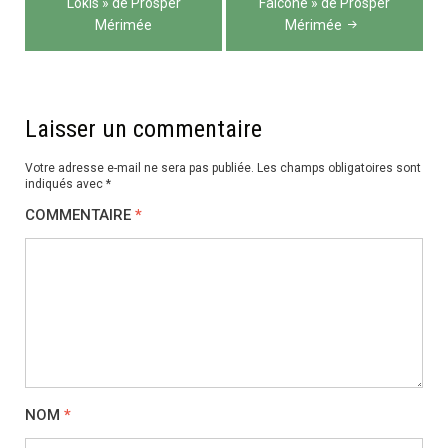
de
Lokis » de Prosper
Falcone » de Prosper
Mérimée
Mérimée
l’article
Laisser un commentaire
Votre adresse e-mail ne sera pas publiée.
Les champs obligatoires sont
indiqués avec
*
COMMENTAIRE
*
NOM
*