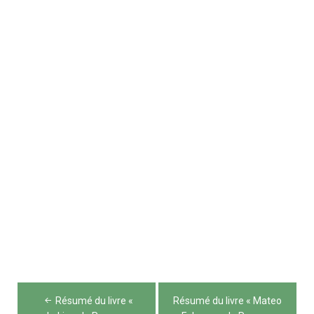
Navigation
Résumé du livre «
Résumé du livre « Mateo