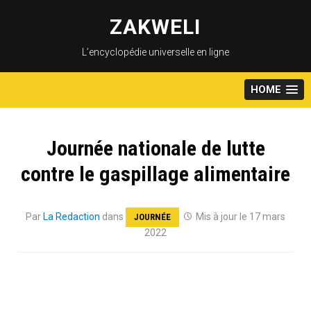
Skip
to
ZAKWELI
content
L’encyclopédie universelle en ligne
HOME
Journée nationale de lutte
contre le gaspillage alimentaire
Par
La Redaction
dans
Mis à jour le 17 mars
JOURNÉE
2022