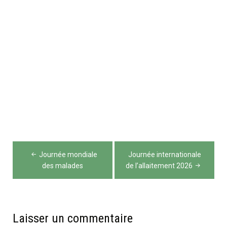
Navigation
Journée mondiale
Journée internationale
de
des malades
de l’allaitement 2026
l’article
Laisser un commentaire