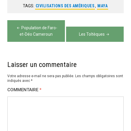
TAGS:
CIVILISATIONS DES AMÉRIQUES
,
MAYA
Navigation
Population de Faro-
de
et-Déo Cameroun
Les Toltèques
l’article
Laisser un commentaire
Votre adresse e-mail ne sera pas publiée.
Les champs obligatoires sont
indiqués avec
*
COMMENTAIRE
*