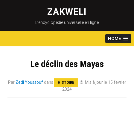
Skip
to
ZAKWELI
content
L’encyclopédie universelle en ligne
HOME
Le déclin des Mayas
Par
Zedi Youssouf
dans
Mis à jour le 15 février
HISTOIRE
2024