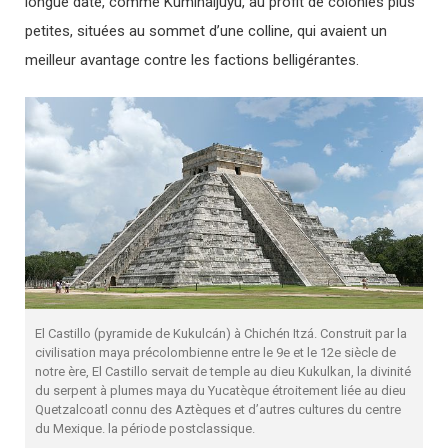
longue date, comme Kuminaljuyu, au profit de colonies plus
petites, situées au sommet d’une colline, qui avaient un
meilleur avantage contre les factions belligérantes.
El Castillo (pyramide de Kukulcán) à Chichén Itzá. Construit par la
civilisation maya précolombienne entre le 9e et le 12e siècle de
notre ère, El Castillo servait de temple au dieu Kukulkan, la divinité
du serpent à plumes maya du Yucatèque étroitement liée au dieu
Quetzalcoatl connu des Aztèques et d’autres cultures du centre
du Mexique. la période postclassique.